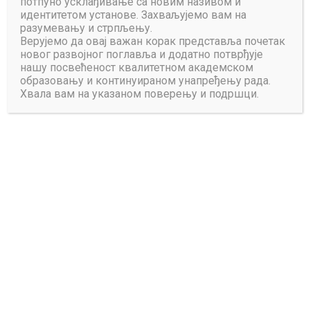
потпуно усклађивање са новим називом и
идентитетом установе. Захваљујемо вам на
разумевању и стрпљењу.
Верујемо да овај важан корак представља почетак
новог развојног поглавља и додатно потврђује
нашу посвећеност квалитетном академском
образовању и континуираном унапређењу рада.
Хвала вам на указаном поверењу и подршци.
Младен Шарчевић,
oснивач и генерални