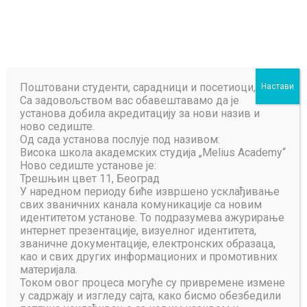
БРЗИ ЛИНКОВИ
Пронађи лакше
Поштовани студенти, сарадници и посетиоци,
Настави
ОТКРИЈ АКАДЕМИЈУ
Са задовољством вас обавештавамо да је
установа добила акредитацију за нови назив и
Не устручавај се да питаш
ново седиште.
Од сада установа послује под називом:
Висока школа академских студија „Melius Academy“
Ново седиште установе је:
Трешњин цвет 11, Београд
У наредном периоду биће извршено усклађивање
свих званичних канала комуникације са новим
идентитетом установе. То подразумева ажурирање
интернет презентације, визуелног идентитета,
званичне документације, електронских образаца,
као и свих других информационих и промотивних
материјала.
Током овог процеса могуће су привремене измене
у садржају и изгледу сајта, како бисмо обезбедили