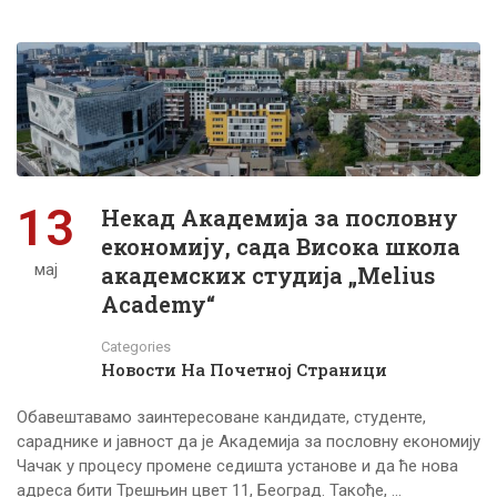
13
Некад Академија за пословну
економију, сада Висока школа
мај
академских студија „Melius
Academy“
Categories
Новости На Почетној Страници
Обавештавамо заинтересоване кандидате, студенте,
сараднике и јавност да је Академија за пословну економију
Чачак у процесу промене седишта установе и да ће нова
адреса бити Трешњин цвет 11, Београд. Такође, …