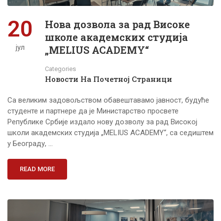
20
Нова дозвола за рад Високе
школе академских студија
јул
„MELIUS ACADEMY“
Categories
Новости На Почетној Страници
Са великим задовољством обавештавамо јавност, будуће
студенте и партнере да је Министарство просвете
Републике Србије издало нову дозволу за рад Високој
школи академских студија „MELIUS ACADEMY“, са седиштем
у Београду, …
READ MORE